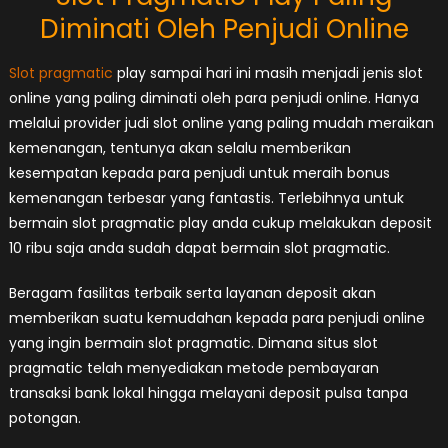
Diminati Oleh Penjudi Online
Slot pragmatic
play sampai hari ini masih menjadi jenis slot
online yang paling diminati oleh para penjudi online. Hanya
melalui provider judi slot online yang paling mudah meraikan
kemenangan, tentunya akan selalu memberikan
kesempatan kepada para penjudi untuk meraih bonus
kemenangan terbesar yang fantastis. Terlebihnya untuk
bermain slot pragmatic play anda cukup melakukan deposit
10 ribu saja anda sudah dapat bermain slot pragmatic.
Beragam fasilitas terbaik serta layanan deposit akan
memberikan suatu kemudahan kepada para penjudi online
yang ingin bermain slot pragmatic. Dimana situs slot
pragmatic telah menyediakan metode pembayaran
transaksi bank lokal hingga melayani deposit pulsa tanpa
potongan.