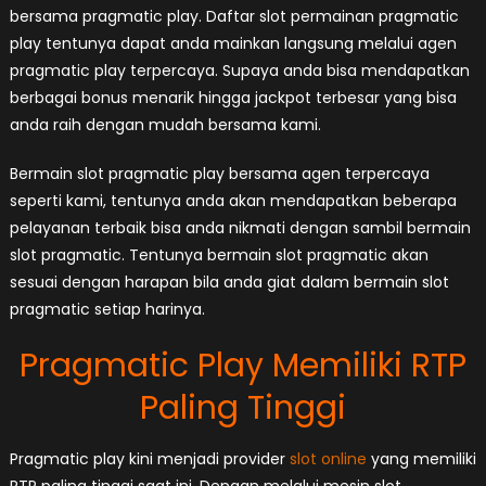
bersama pragmatic play. Daftar slot permainan pragmatic
play tentunya dapat anda mainkan langsung melalui agen
pragmatic play terpercaya. Supaya anda bisa mendapatkan
berbagai bonus menarik hingga jackpot terbesar yang bisa
anda raih dengan mudah bersama kami.
Bermain slot pragmatic play bersama agen terpercaya
seperti kami, tentunya anda akan mendapatkan beberapa
pelayanan terbaik bisa anda nikmati dengan sambil bermain
slot pragmatic. Tentunya bermain slot pragmatic akan
sesuai dengan harapan bila anda giat dalam bermain slot
pragmatic setiap harinya.
Pragmatic Play Memiliki RTP
Paling Tinggi
Pragmatic play kini menjadi provider
slot online
yang memiliki