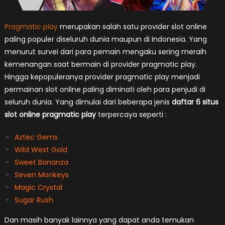
Pragmatic play
merupakan salah satu provider slot online
paling populer diseluruh dunia maupun di Indonesia. Yang
menurut survei dari para pemain mengaku sering meraih
kemenangan saat bermain di provider pragmatic play.
Hingga kepopuleranya provider pragmatic play menjadi
permainan slot online paling diminati oleh para penjudi di
seluruh dunia. Yang dimulai dari beberapa jenis
daftar 6 situs
slot online pragmatic play
terpercaya seperti :
Aztec Gems
Wild West Gold
Sweet Bonanza
Seven Monkeys
Magic Crystal
Sugar Rush
Dan masih banyak lainnya yang dapat anda temukan